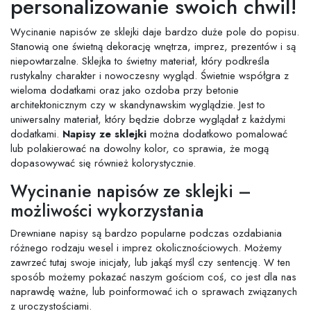
personalizowanie swoich chwil!
Wycinanie napisów ze sklejki daje bardzo duże pole do popisu.
Stanowią one świetną dekorację wnętrza, imprez, prezentów i są
niepowtarzalne. Sklejka to świetny materiał, który podkreśla
rustykalny charakter i nowoczesny wygląd. Świetnie współgra z
wieloma dodatkami oraz jako ozdoba przy betonie
architektonicznym czy w skandynawskim wyglądzie. Jest to
uniwersalny materiał, który będzie dobrze wyglądał z każdymi
dodatkami.
Napisy ze sklejki
można dodatkowo pomalować
lub polakierować na dowolny kolor, co sprawia, że mogą
dopasowywać się również kolorystycznie.
Wycinanie napisów ze sklejki –
możliwości wykorzystania
Drewniane napisy są bardzo popularne podczas ozdabiania
różnego rodzaju wesel i imprez okolicznościowych. Możemy
zawrzeć tutaj swoje inicjały, lub jakąś myśl czy sentencję. W ten
sposób możemy pokazać naszym gościom coś, co jest dla nas
naprawdę ważne, lub poinformować ich o sprawach związanych
z uroczystościami.