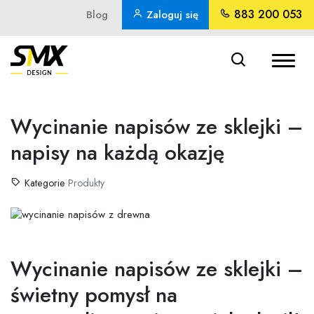
Skip
883 200 053
Blog
Zaloguj się
to
Wyszukiwarka
produktów
content
Wycinanie napisów ze sklejki –
napisy na każdą okazję
Kategorie
Produkty
Wycinanie napisów ze sklejki –
świetny pomysł na