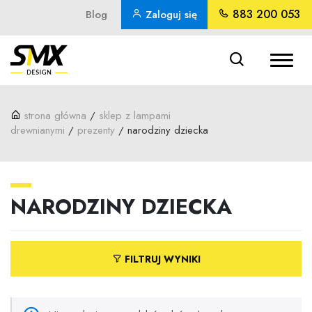
Skip
883 200 053
Blog
Zaloguj się
to
Wyszukiwarka
produktów
content
strona główna
/
sklep z lampami
drewnianymi
/
prezenty
/ narodziny dziecka
NARODZINY DZIECKA
FILTRUJ WYNIKI