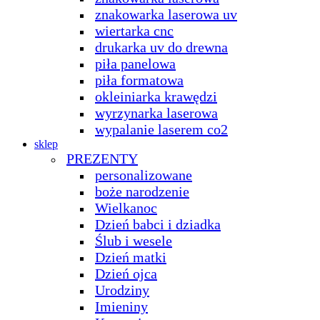
znakowarka laserowa uv
wiertarka cnc
drukarka uv do drewna
piła panelowa
piła formatowa
okleiniarka krawędzi
wyrzynarka laserowa
wypalanie laserem co2
sklep
PREZENTY
personalizowane
boże narodzenie
Wielkanoc
Dzień babci i dziadka
Ślub i wesele
Dzień matki
Dzień ojca
Urodziny
Imieniny