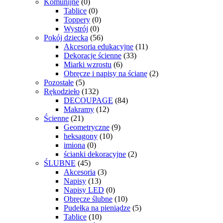
Komunijne
(0)
Tablice
(0)
Toppery
(0)
Wystrój
(0)
Pokój dziecka
(56)
Akcesoria edukacyjne
(11)
Dekoracje ścienne
(33)
Miarki wzrostu
(6)
Obręcze i napisy na ścianę
(2)
Pozostałe
(5)
Rękodzieło
(132)
DECOUPAGE
(84)
Makramy
(12)
Ścienne
(21)
Geometryczne
(9)
heksagony
(10)
imiona
(0)
ścianki dekoracyjne
(2)
ŚLUBNE
(45)
Akcesoria
(3)
Napisy
(13)
Napisy LED
(0)
Obręcze ślubne
(10)
Pudełka na pieniądze
(5)
Tablice
(10)