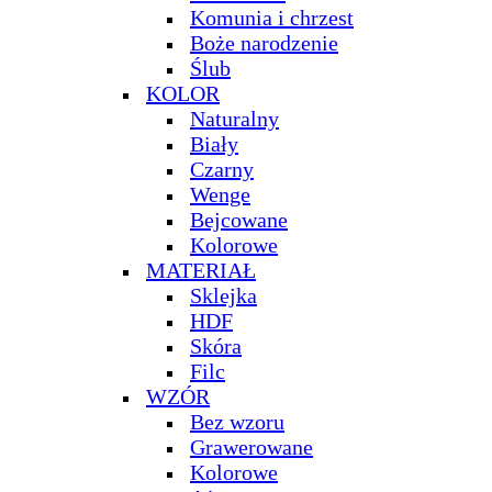
Komunia i chrzest
Boże narodzenie
Ślub
KOLOR
Naturalny
Biały
Czarny
Wenge
Bejcowane
Kolorowe
MATERIAŁ
Sklejka
HDF
Skóra
Filc
WZÓR
Bez wzoru
Grawerowane
Kolorowe