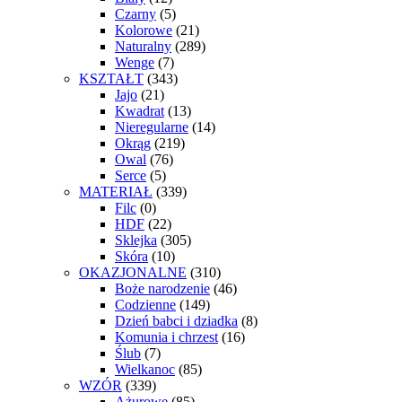
Czarny
(5)
Kolorowe
(21)
Naturalny
(289)
Wenge
(7)
KSZTAŁT
(343)
Jajo
(21)
Kwadrat
(13)
Nieregularne
(14)
Okrąg
(219)
Owal
(76)
Serce
(5)
MATERIAŁ
(339)
Filc
(0)
HDF
(22)
Sklejka
(305)
Skóra
(10)
OKAZJONALNE
(310)
Boże narodzenie
(46)
Codzienne
(149)
Dzień babci i dziadka
(8)
Komunia i chrzest
(16)
Ślub
(7)
Wielkanoc
(85)
WZÓR
(339)
Ażurowe
(85)