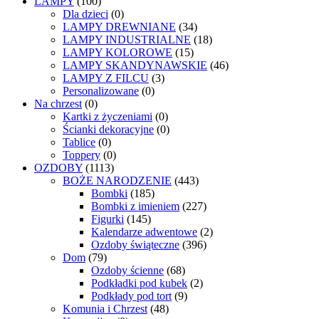
LAMPY
(100)
Dla dzieci
(0)
LAMPY DREWNIANE
(34)
LAMPY INDUSTRIALNE
(18)
LAMPY KOLOROWE
(15)
LAMPY SKANDYNAWSKIE
(46)
LAMPY Z FILCU
(3)
Personalizowane
(0)
Na chrzest
(0)
Kartki z życzeniami
(0)
Ścianki dekoracyjne
(0)
Tablice
(0)
Toppery
(0)
OZDOBY
(1113)
BOŻE NARODZENIE
(443)
Bombki
(185)
Bombki z imieniem
(227)
Figurki
(145)
Kalendarze adwentowe
(2)
Ozdoby świąteczne
(396)
Dom
(79)
Ozdoby ścienne
(68)
Podkładki pod kubek
(2)
Podkłady pod tort
(9)
Komunia i Chrzest
(48)