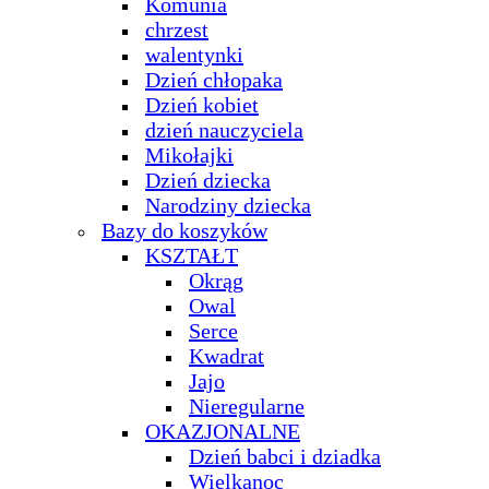
Komunia
chrzest
walentynki
Dzień chłopaka
Dzień kobiet
dzień nauczyciela
Mikołajki
Dzień dziecka
Narodziny dziecka
Bazy do koszyków
KSZTAŁT
Okrąg
Owal
Serce
Kwadrat
Jajo
Nieregularne
OKAZJONALNE
Dzień babci i dziadka
Wielkanoc