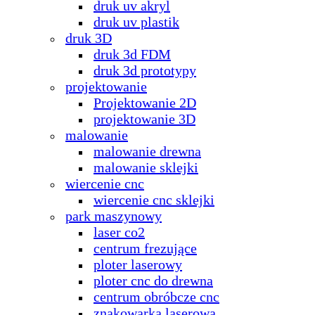
druk uv akryl
druk uv plastik
druk 3D
druk 3d FDM
druk 3d prototypy
projektowanie
Projektowanie 2D
projektowanie 3D
malowanie
malowanie drewna
malowanie sklejki
wiercenie cnc
wiercenie cnc sklejki
park maszynowy
laser co2
centrum frezujące
ploter laserowy
ploter cnc do drewna
centrum obróbcze cnc
znakowarka laserowa