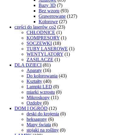
Bazy 3D
(7)
Bez wzoru
(93)
Grawerowane
(127)
Kolorowe
(27)
części do laserów co2
(23)
CHŁODNICE
(1)
KOMPRESORY
(1)
SOCZEWKI
(18)
TUBY LASEROWE
(1)
WENTYLATORY
(1)
ZASILACZE
(1)
DLA DZIECI
(81)
Aparaty
(16)
Do kolorowania
(43)
Kształty
(40)
Lampki LED
(0)
miarki wzrostu
(0)
Mikroskopy
(11)
Ozdoby
(0)
DOM I OGRÓD
(12)
deski do krojenia
(0)
heksagony
(6)
Mapy świata
(6)
stojaki na rośliny
(0)