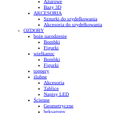
Ażurowe
Bazy 3D
AKCESORIA
Sznurki do szydełkowania
Akcesoria do szydełkowania
OZDOBY
boże narodzenie
Bombki
Figurki
wielkanoc
Bombki
Figurki
toppery
ślubne
Akcesoria
Tablice
Napisy LED
Ścienne
Geometryczne
heksagony