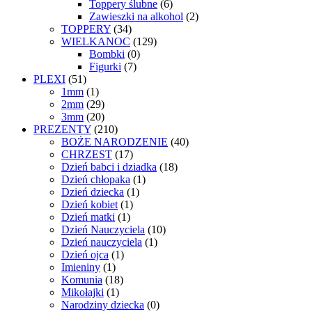
Toppery ślubne
(6)
Zawieszki na alkohol
(2)
TOPPERY
(34)
WIELKANOC
(129)
Bombki
(0)
Figurki
(7)
PLEXI
(51)
1mm
(1)
2mm
(29)
3mm
(20)
PREZENTY
(210)
BOŻE NARODZENIE
(40)
CHRZEST
(17)
Dzień babci i dziadka
(18)
Dzień chłopaka
(1)
Dzień dziecka
(1)
Dzień kobiet
(1)
Dzień matki
(1)
Dzień Nauczyciela
(10)
Dzień nauczyciela
(1)
Dzień ojca
(1)
Imieniny
(1)
Komunia
(18)
Mikołajki
(1)
Narodziny dziecka
(0)