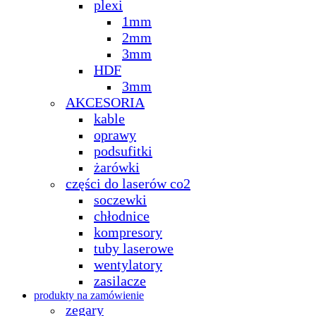
plexi
1mm
2mm
3mm
HDF
3mm
AKCESORIA
kable
oprawy
podsufitki
żarówki
części do laserów co2
soczewki
chłodnice
kompresory
tuby laserowe
wentylatory
zasilacze
produkty na zamówienie
zegary