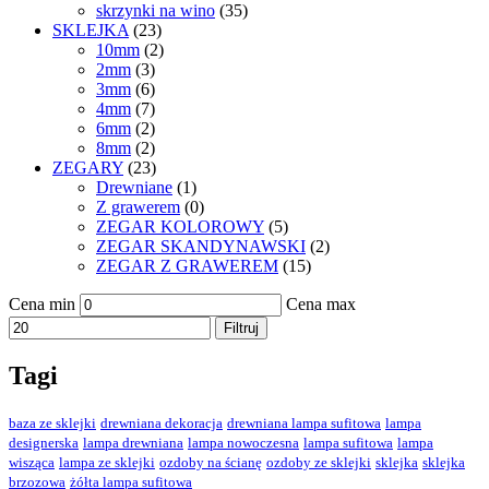
skrzynki na wino
(35)
SKLEJKA
(23)
10mm
(2)
2mm
(3)
3mm
(6)
4mm
(7)
6mm
(2)
8mm
(2)
ZEGARY
(23)
Drewniane
(1)
Z grawerem
(0)
ZEGAR KOLOROWY
(5)
ZEGAR SKANDYNAWSKI
(2)
ZEGAR Z GRAWEREM
(15)
Cena min
Cena max
Filtruj
Tagi
baza ze sklejki
drewniana dekoracja
drewniana lampa sufitowa
lampa
designerska
lampa drewniana
lampa nowoczesna
lampa sufitowa
lampa
wisząca
lampa ze sklejki
ozdoby na ścianę
ozdoby ze sklejki
sklejka
sklejka
brzozowa
żółta lampa sufitowa