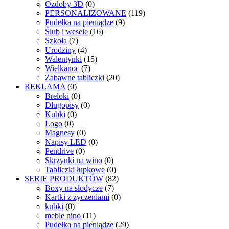
Ozdoby 3D
(0)
PERSONALIZOWANE
(119)
Pudełka na pieniądze
(9)
Ślub i wesele
(16)
Szkoła
(7)
Urodziny
(4)
Walentynki
(15)
Wielkanoc
(7)
Zabawne tabliczki
(20)
REKLAMA
(0)
Breloki
(0)
Długopisy
(0)
Kubki
(0)
Logo
(0)
Magnesy
(0)
Napisy LED
(0)
Pendrive
(0)
Skrzynki na wino
(0)
Tabliczki łupkowe
(0)
SERIE PRODUKTÓW
(82)
Boxy na słodycze
(7)
Kartki z życzeniami
(0)
kubki
(0)
meble nino
(11)
Pudełka na pieniądze
(29)