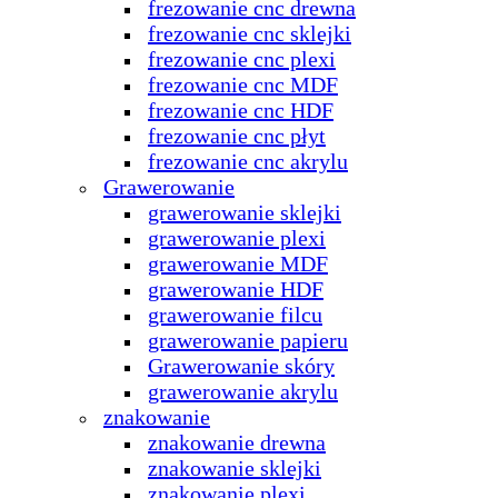
frezowanie cnc drewna
frezowanie cnc sklejki
frezowanie cnc plexi
frezowanie cnc MDF
frezowanie cnc HDF
frezowanie cnc płyt
frezowanie cnc akrylu
Grawerowanie
grawerowanie sklejki
grawerowanie plexi
grawerowanie MDF
grawerowanie HDF
grawerowanie filcu
grawerowanie papieru
Grawerowanie skóry
grawerowanie akrylu
znakowanie
znakowanie drewna
znakowanie sklejki
znakowanie plexi