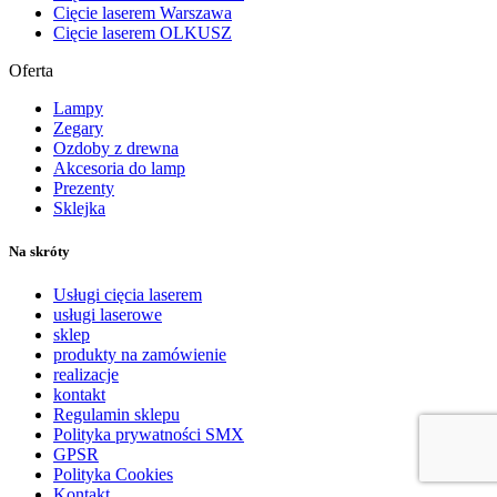
Cięcie laserem Warszawa
Cięcie laserem OLKUSZ
Oferta
Lampy
Zegary
Ozdoby z drewna
Akcesoria do lamp
Prezenty
Sklejka
Na skróty
Usługi cięcia laserem
usługi laserowe
sklep
produkty na zamówienie
realizacje
kontakt
Regulamin sklepu
Polityka prywatności SMX
GPSR
Polityka Cookies
Kontakt