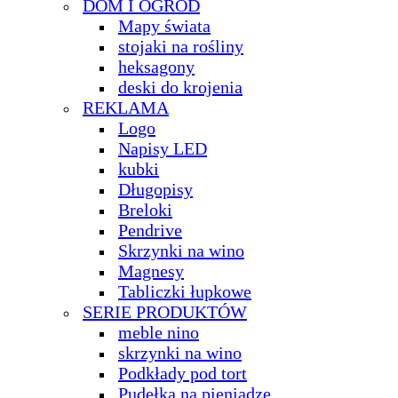
DOM I OGRÓD
Mapy świata
stojaki na rośliny
heksagony
deski do krojenia
REKLAMA
Logo
Napisy LED
kubki
Długopisy
Breloki
Pendrive
Skrzynki na wino
Magnesy
Tabliczki łupkowe
SERIE PRODUKTÓW
meble nino
skrzynki na wino
Podkłady pod tort
Pudełka na pieniądze