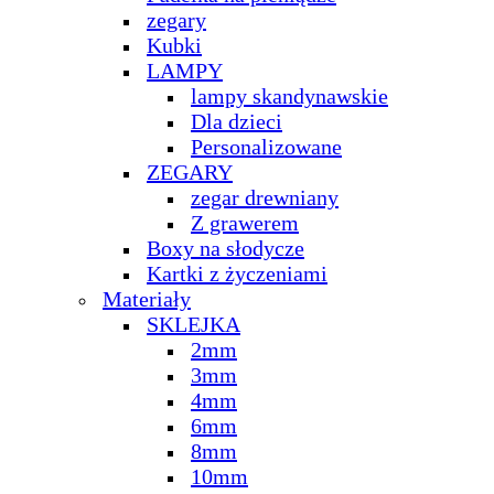
zegary
Kubki
LAMPY
lampy skandynawskie
Dla dzieci
Personalizowane
ZEGARY
zegar drewniany
Z grawerem
Boxy na słodycze
Kartki z życzeniami
Materiały
SKLEJKA
2mm
3mm
4mm
6mm
8mm
10mm