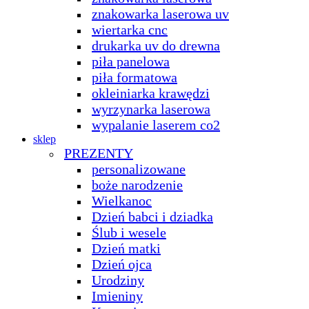
znakowarka laserowa uv
wiertarka cnc
drukarka uv do drewna
piła panelowa
piła formatowa
okleiniarka krawędzi
wyrzynarka laserowa
wypalanie laserem co2
sklep
PREZENTY
personalizowane
boże narodzenie
Wielkanoc
Dzień babci i dziadka
Ślub i wesele
Dzień matki
Dzień ojca
Urodziny
Imieniny