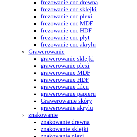
frezowanie cnc drewna
frezowanie cnc sklejki
frezowanie cnc plexi
frezowanie cnc MDF
frezowanie cnc HDF
frezowanie cnc płyt
frezowanie cnc akrylu
Grawerowanie
grawerowanie sklejki
grawerowanie plexi
grawerowanie MDF
grawerowanie HDF
grawerowanie filcu
grawerowanie papieru
Grawerowanie skóry
grawerowanie akrylu
znakowanie
znakowanie drewna
znakowanie sklejki
znakowanie plexi