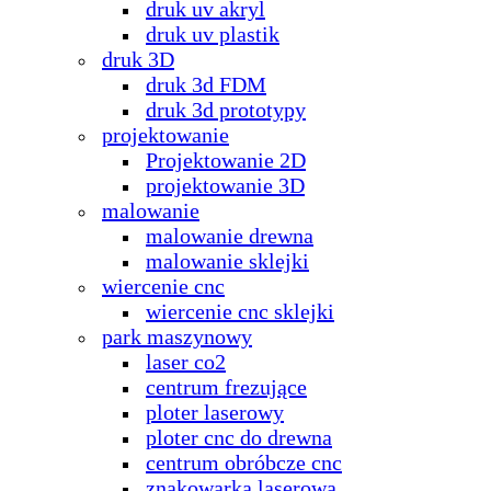
druk uv akryl
druk uv plastik
druk 3D
druk 3d FDM
druk 3d prototypy
projektowanie
Projektowanie 2D
projektowanie 3D
malowanie
malowanie drewna
malowanie sklejki
wiercenie cnc
wiercenie cnc sklejki
park maszynowy
laser co2
centrum frezujące
ploter laserowy
ploter cnc do drewna
centrum obróbcze cnc
znakowarka laserowa