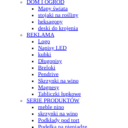
DOM I OGRÓD
Mapy świata
stojaki na rośliny
heksagony
deski do krojenia
REKLAMA
Logo
Napisy LED
kubki
Długopisy
Breloki
Pendrive
Skrzynki na wino
Magnesy
Tabliczki łupkowe
SERIE PRODUKTÓW
meble nino
skrzynki na wino
Podkłady pod tort
Pudełka na pieniądze