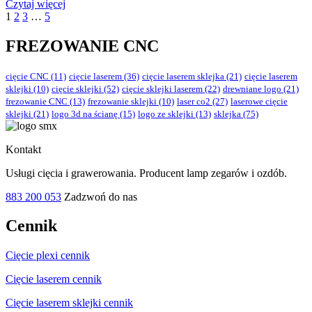
Czytaj więcej
1
2
3
…
5
FREZOWANIE CNC
cięcie CNC
(11)
cięcie laserem
(36)
cięcie laserem sklejka
(21)
cięcie laserem
sklejki
(10)
cięcie sklejki
(52)
cięcie sklejki laserem
(22)
drewniane logo
(21)
frezowanie CNC
(13)
frezowanie sklejki
(10)
laser co2
(27)
laserowe cięcie
sklejki
(21)
logo 3d na ścianę
(15)
logo ze sklejki
(13)
sklejka
(75)
Kontakt
Usługi cięcia i grawerowania. Producent lamp zegarów i ozdób.
883 200 053
Zadzwoń do nas
Cennik
Cięcie plexi cennik
Cięcie laserem cennik
Cięcie laserem sklejki cennik