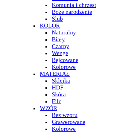
Komunia i chrzest
Boże narodzenie
Ślub
KOLOR
Naturalny
Biały
Czarny
Wenge
Bejcowane
Kolorowe
MATERIAŁ
Sklejka
HDF
Skóra
Filc
WZÓR
Bez wzoru
Grawerowane
Kolorowe