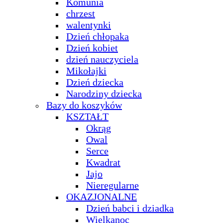
Komunia
chrzest
walentynki
Dzień chłopaka
Dzień kobiet
dzień nauczyciela
Mikołajki
Dzień dziecka
Narodziny dziecka
Bazy do koszyków
KSZTAŁT
Okrąg
Owal
Serce
Kwadrat
Jajo
Nieregularne
OKAZJONALNE
Dzień babci i dziadka
Wielkanoc