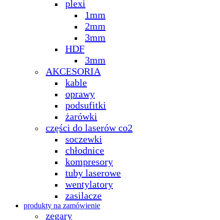
plexi
1mm
2mm
3mm
HDF
3mm
AKCESORIA
kable
oprawy
podsufitki
żarówki
części do laserów co2
soczewki
chłodnice
kompresory
tuby laserowe
wentylatory
zasilacze
produkty na zamówienie
zegary