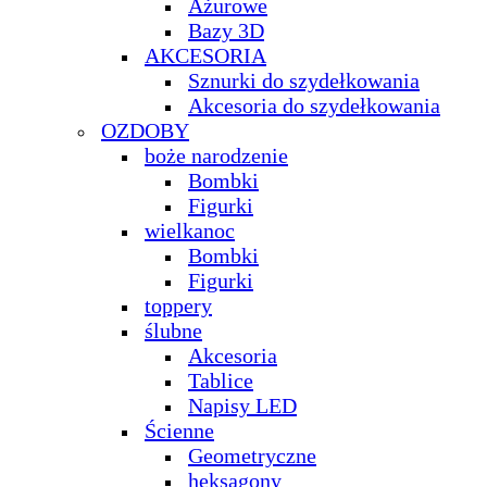
Ażurowe
Bazy 3D
AKCESORIA
Sznurki do szydełkowania
Akcesoria do szydełkowania
OZDOBY
boże narodzenie
Bombki
Figurki
wielkanoc
Bombki
Figurki
toppery
ślubne
Akcesoria
Tablice
Napisy LED
Ścienne
Geometryczne
heksagony