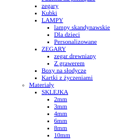
zegary
Kubki
LAMPY
lampy skandynawskie
Dla dzieci
Personalizowane
ZEGARY
zegar drewniany
Z grawerem
Boxy na słodycze
Kartki z życzeniami
Materiały
SKLEJKA
2mm
3mm
4mm
6mm
8mm
10mm