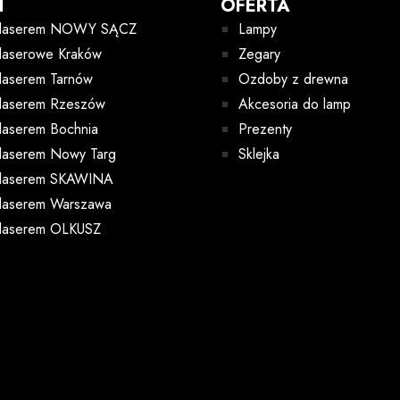
I
OFERTA
e laserem NOWY SĄCZ
Lampy
 laserowe Kraków
Zegary
 laserem Tarnów
Ozdoby z drewna
 laserem Rzeszów
Akcesoria do lamp
 laserem Bochnia
Prezenty
 laserem Nowy Targ
Sklejka
 laserem SKAWINA
 laserem Warszawa
 laserem OLKUSZ