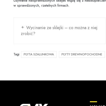
Używanie niesprawdzonych sklejek wiążę się z niebezpiecz
w sprawdzonych, rzetelnych firmach.
Wycinanie ze sklejki – co można z niej
zrobić?
Tagi
PŁYTA SZALUNKOWA
PŁYTY DREWNOPOCHODNE