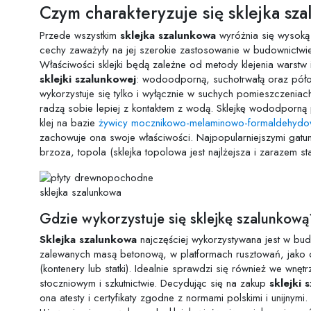
Czym charakteryzuje się sklejka sz
Przede wszystkim
sklejka szalunkowa
wyróżnia się wysoką o
cechy zaważyły na jej szerokie zastosowanie w budownictwie.
Właściwości sklejki będą zależne od metody klejenia warstw 
sklejki szalunkowej
: wodoodporną, suchotrwałą oraz półod
wykorzystuje się tylko i wyłącznie w suchych pomieszczeniac
radzą sobie lepiej z kontaktem z wodą. Sklejkę wododporną
klej na bazie
żywicy mocznikowo-melaminowo-formaldehydo
zachowuje ona swoje właściwości. Najpopularniejszymi gatun
brzoza, topola (sklejka topolowa jest najlżejsza i zarazem st
sklejka szalunkowa
Gdzie wykorzystuje się sklejkę szalunkową
Sklejka szalunkowa
najczęściej wykorzystywana jest w bu
zalewanych masą betonową, w platformach rusztowań, jako 
(kontenery lub statki). Idealnie sprawdzi się również we wnę
stoczniowym i szkutnictwie. Decydując się na zakup
sklejki 
ona atesty i certyfikaty zgodne z normami polskimi i unijnym