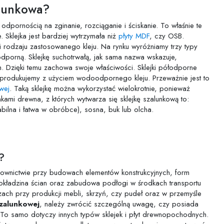
alunkowa?
dpornością na zginanie, rozciąganie i ściskanie. To właśnie te
 Sklejka jest bardziej wytrzymała niż
płyty MDF
, czy OSB.
i rodzaju zastosowanego kleju. Na rynku wyróżniamy trzy typy
porną. Sklejkę suchotrwałą, jak sama nazwa wskazuje,
h. Dzięki temu zachowa swoje właściwości. Sklejki półodporne
 produkujemy z użyciem wodoodpornego kleju. Przeważnie jest to
wej
. Taką sklejkę można wykorzystać wielokrotnie, ponieważ
kami drewna, z których wytwarza się sklejkę szalunkową to:
abilna i łatwa w obróbce), sosna, buk lub olcha.
?
downictwie przy budowach elementów konstrukcyjnych, form
okładzina ścian oraz zabudowa podłogi w środkach transportu
trzach przy produkcji mebli, skrzyń, czy pudeł oraz w przemyśle
szalunkowej
, należy zwrócić szczególną uwagę, czy posiada
i. To samo dotyczy innych typów sklejek i płyt drewnopochodnych.