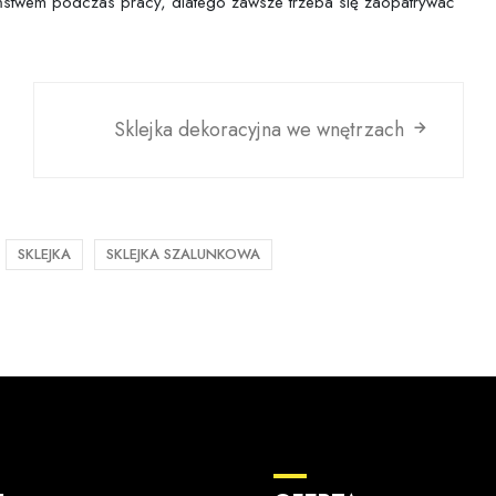
eństwem podczas pracy, dlatego zawsze trzeba się zaopatrywać
Sklejka dekoracyjna we wnętrzach
SKLEJKA
SKLEJKA SZALUNKOWA