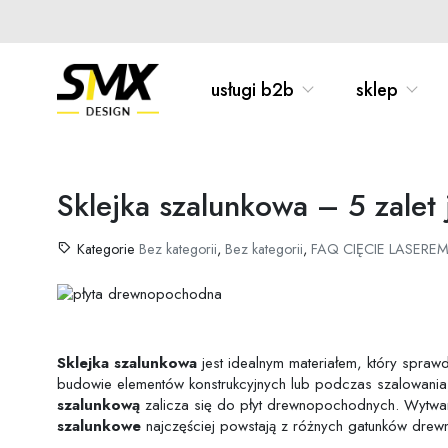
Skip
to
content
Wyszukiwarka
produktów
usługi b2b
sklep
Sklejka szalunkowa – 5 zalet 
Kategorie
Bez kategorii
,
Bez kategorii
,
FAQ CIĘCIE LASERE
Sklejka szalunkowa
jest idealnym materiałem, który spra
budowie elementów konstrukcyjnych lub podczas szalowania,
szalunkową
zalicza się do płyt drewnopochodnych. Wytwarz
szalunkowe
najczęściej powstają z różnych gatunków drewna